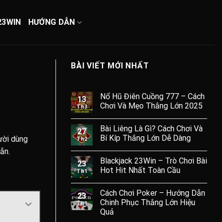
23WIN
HƯỚNG DẪN
BÀI VIẾT MỚI NHẤT
Nổ Hũ Điên Cuồng 777 – Cách
13
Chơi Và Mẹo Thắng Lớn 2025
Th3
Bài Liêng Là Gì? Cách Chơi Và
27
Bí Kíp Thắng Lớn Dễ Dàng
ười dùng
Th2
dẫn.
Blackjack 23Win – Trò Chơi Bài
23
Hot Hit Nhất Toàn Cầu
Th1
Cách Chơi Poker – Hướng Dẫn
23
Chinh Phục Thắng Lớn Hiệu
Th1
Quả