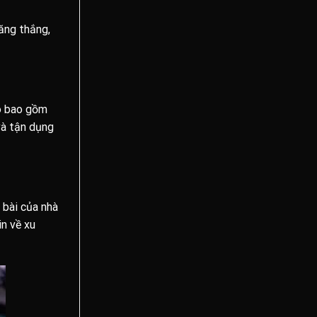
ăng thắng,
Nó bao gồm
và tận dụng
 bài của nhà
in về xu