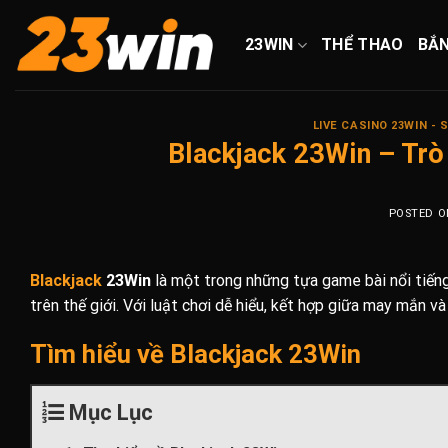
Skip
to
23WIN
THỂ THAO
BẮN
content
LIVE CASINO 23WIN -
Blackjack 23Win – Trò
POSTED 
Blackjack
23Win
là một trong những tựa game bài nổi tiếng
trên thế giới. Với luật chơi dễ hiểu, kết hợp giữa may mắn v
Tìm hiểu về Blackjack 23Win
Mục Lục