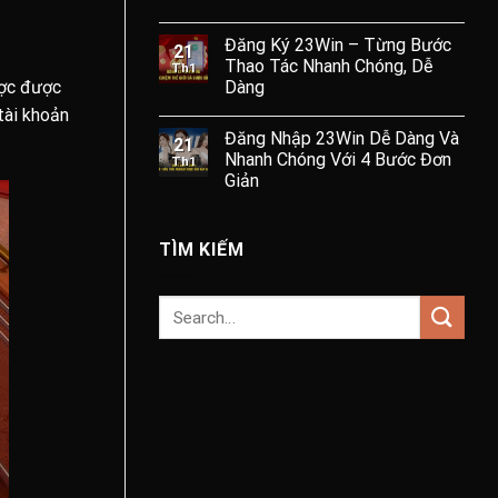
Đăng Ký 23Win – Từng Bước
21
Thao Tác Nhanh Chóng, Dễ
Th1
Dàng
ược được
tài khoản
Đăng Nhập 23Win Dễ Dàng Và
21
Nhanh Chóng Với 4 Bước Đơn
Th1
Giản
TÌM KIẾM