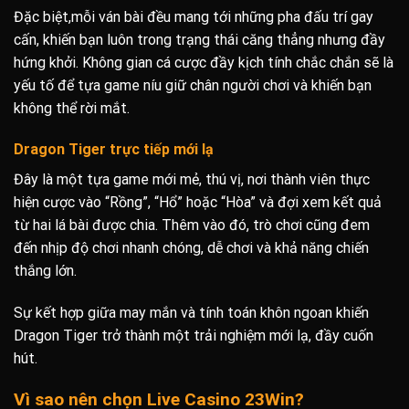
Đặc biệt,mỗi ván bài đều mang tới những pha đấu trí gay
cấn, khiến bạn luôn trong trạng thái căng thẳng nhưng đầy
hứng khởi. Không gian cá cược đầy kịch tính chắc chắn sẽ là
yếu tố để tựa game níu giữ chân người chơi và khiến bạn
không thể rời mắt.
Dragon Tiger trực tiếp mới lạ
Đây là một tựa game mới mẻ, thú vị, nơi thành viên thực
hiện cược vào “Rồng”, “Hổ” hoặc “Hòa” và đợi xem kết quả
từ hai lá bài được chia. Thêm vào đó, trò chơi cũng đem
đến nhịp độ chơi nhanh chóng, dễ chơi và khả năng chiến
thắng lớn.
Sự kết hợp giữa may mắn và tính toán khôn ngoan khiến
Dragon Tiger trở thành một trải nghiệm mới lạ, đầy cuốn
hút.
Vì sao nên chọn Live Casino 23Win?