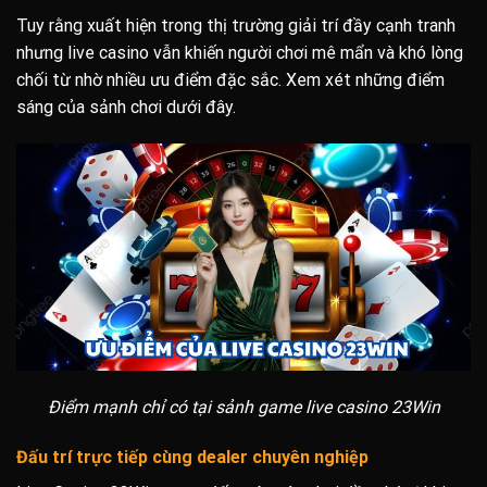
Tuy rằng xuất hiện trong thị trường giải trí đầy cạnh tranh
nhưng live casino vẫn khiến người chơi mê mẩn và khó lòng
chối từ nhờ nhiều ưu điểm đặc sắc. Xem xét những điểm
sáng của sảnh chơi dưới đây.
Điểm mạnh chỉ có tại sảnh game live casino 23Win
Đấu trí trực tiếp cùng dealer chuyên nghiệp