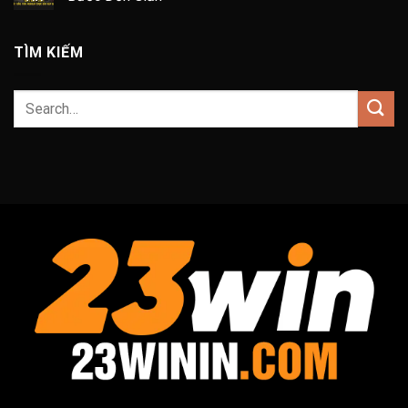
TÌM KIẾM