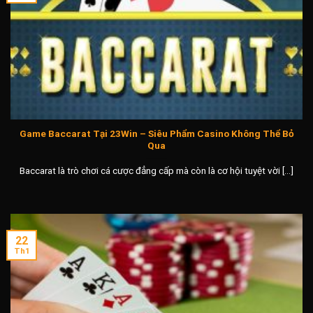
Game Baccarat Tại 23Win – Siêu Phẩm Casino Không Thể Bỏ
Qua
Baccarat là trò chơi cá cược đẳng cấp mà còn là cơ hội tuyệt vời [...]
22
Th1