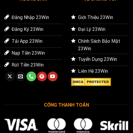
Đăng Nhập 23Win
Giới Thiệu 23Win
Đăng Ký 23Win
Đại Lý 23Win
Tải App 23Win
Chính Sách Bảo Mật
23Win
Nạp Tiền 23Win
Tuyển Dụng 23Win
Rút Tiền 23Win
Liên Hệ 23Win
CỔNG THANH TOÁN