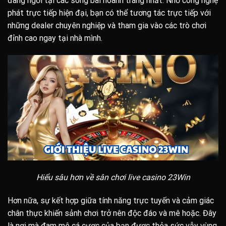
đang ngồi tại các sòng bài hoành tráng nhất. Nhờ công nghệ
phát trực tiếp hiện đại, bạn có thể tương tác trực tiếp với
những dealer chuyên nghiệp và tham gia vào các trò chơi
đỉnh cao ngay tại nhà mình.
Hiểu sâu hơn về sân chơi live casino 23Win
Hơn nữa, sự kết hợp giữa tính năng trực tuyến và cảm giác
chân thực khiến sảnh chơi trở nên độc đáo và mê hoặc. Đây
là nơi mà đam mê cá cược của bạn được thỏa sức vẫy vùng,