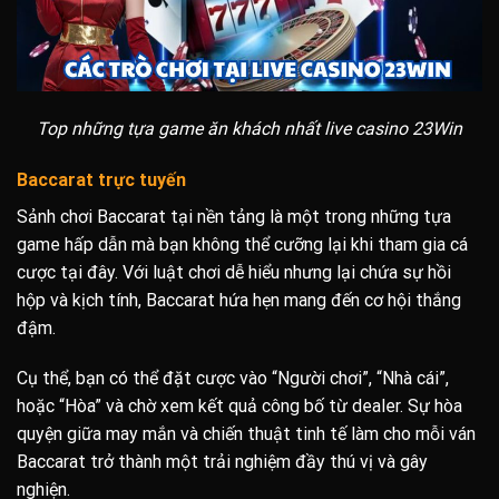
Top những tựa game ăn khách nhất live casino 23Win
Baccarat trực tuyến
Sảnh chơi Baccarat tại nền tảng là một trong những tựa
game hấp dẫn mà bạn không thể cưỡng lại khi tham gia cá
cược tại đây. Với luật chơi dễ hiểu nhưng lại chứa sự hồi
hộp và kịch tính, Baccarat hứa hẹn mang đến cơ hội thắng
đậm.
Cụ thể, bạn có thể đặt cược vào “Người chơi”, “Nhà cái”,
hoặc “Hòa” và chờ xem kết quả công bố từ dealer. Sự hòa
quyện giữa may mắn và chiến thuật tinh tế làm cho mỗi ván
Baccarat trở thành một trải nghiệm đầy thú vị và gây
nghiện.