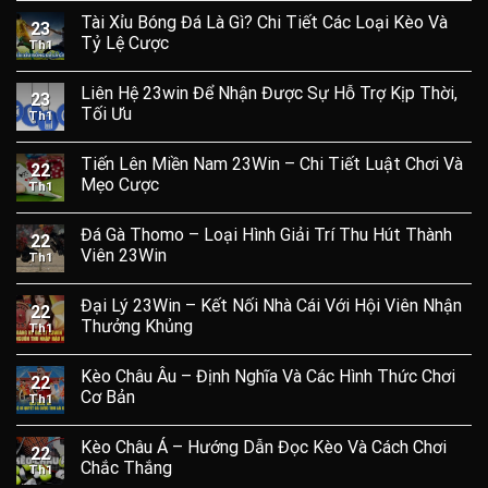
Tài Xỉu Bóng Đá Là Gì? Chi Tiết Các Loại Kèo Và
23
Tỷ Lệ Cược
Th1
Liên Hệ 23win Để Nhận Được Sự Hỗ Trợ Kịp Thời,
23
Tối Ưu
Th1
Tiến Lên Miền Nam 23Win – Chi Tiết Luật Chơi Và
22
Mẹo Cược
Th1
Đá Gà Thomo – Loại Hình Giải Trí Thu Hút Thành
22
Viên 23Win
Th1
Đại Lý 23Win – Kết Nối Nhà Cái Với Hội Viên Nhận
22
Thưởng Khủng
Th1
Kèo Châu Âu – Định Nghĩa Và Các Hình Thức Chơi
22
Cơ Bản
Th1
Kèo Châu Á – Hướng Dẫn Đọc Kèo Và Cách Chơi
22
Chắc Thắng
Th1