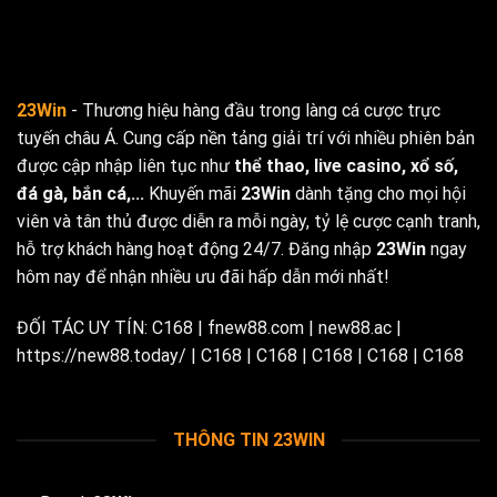
23Win
- Thương hiệu hàng đầu trong làng cá cược trực
tuyến châu Á. Cung cấp nền tảng giải trí với nhiều phiên bản
được cập nhập liên tục như
thể thao, live casino, xổ số,
đá gà, bắn cá,...
Khuyến mãi
23Win
dành tặng cho mọi hội
viên và tân thủ được diễn ra mỗi ngày, tỷ lệ cược cạnh tranh,
hỗ trợ khách hàng hoạt động 24/7. Đăng nhập
23Win
ngay
hôm nay để nhận nhiều ưu đãi hấp dẫn mới nhất!
ĐỐI TÁC UY TÍN:
C168
|
fnew88.com
|
new88.ac
|
https://new88.today/
|
C168
|
C168
|
C168
|
C168
|
C168
THÔNG TIN 23WIN