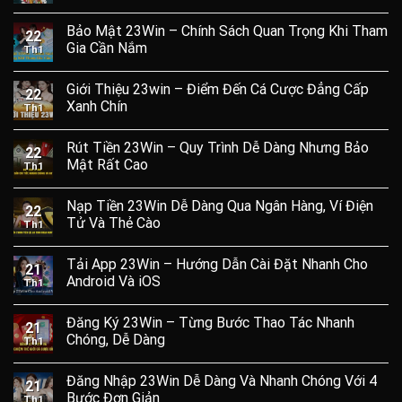
Bảo Mật 23Win – Chính Sách Quan Trọng Khi Tham
22
Gia Cần Nắm
Th1
Giới Thiệu 23win – Điểm Đến Cá Cược Đẳng Cấp
22
Xanh Chín
Th1
Rút Tiền 23Win – Quy Trình Dễ Dàng Nhưng Bảo
22
Mật Rất Cao
Th1
Nạp Tiền 23Win Dễ Dàng Qua Ngân Hàng, Ví Điện
22
Tử Và Thẻ Cào
Th1
Tải App 23Win – Hướng Dẫn Cài Đặt Nhanh Cho
21
Android Và iOS
Th1
Đăng Ký 23Win – Từng Bước Thao Tác Nhanh
21
Chóng, Dễ Dàng
Th1
Đăng Nhập 23Win Dễ Dàng Và Nhanh Chóng Với 4
21
Bước Đơn Giản
Th1