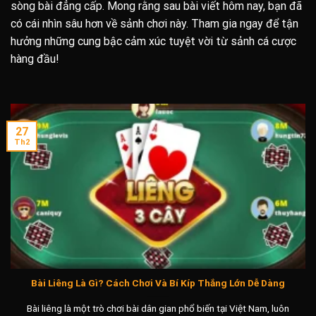
sòng bài đẳng cấp. Mong rằng sau bài viết hôm nay, bạn đã
có cái nhìn sâu hơn về sảnh chơi này. Tham gia ngay để tận
hưởng những cung bậc cảm xúc tuyệt vời từ sảnh cá cược
hàng đầu!
27
Th2
Bài Liêng Là Gì? Cách Chơi Và Bí Kíp Thắng Lớn Dễ Dàng
Bài liêng là một trò chơi bài dân gian phổ biến tại Việt Nam, luôn